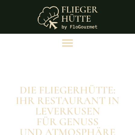
DIE FLIEGERHÜTTE:
IHR RESTAURANT IN
LEVERKUSEN
FÜR GENUSS
UND ATMOSPHÄRE