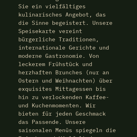
Großveranstaltungen. Von Live
Sie ein vielfältiges
Cooking bis hin zu
kulinarisches Angebot, das
entspannten Afterwork Partys
die Sinne begeistert. Unsere
– genießen Sie eine festliche
Speisekarte vereint
Atmosphäre, köstliches Essen
bürgerliche Traditionen,
und schaffen Sie bleibende
internationale Gerichte und
Erinnerungen. Willkommen in
moderne Gastronomie. Von
unserer Welt des Genusses und
leckerem Frühstück und
der Feierlichkeiten!
herzhaften Brunches (nur an
Ostern und Weihnachten) über
Mehr zu den Events
exquisites Mittagessen bis
hin zu verlockenden Kaffee-
und Kuchenmomenten. Wir
bieten für jeden Geschmack
das Passende. Unsere
saisonalen Menüs spiegeln die